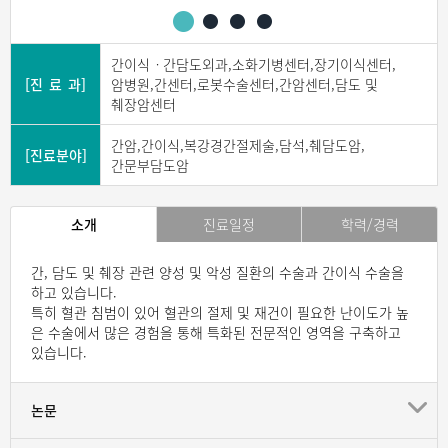
간이식ㆍ간담도외과,소화기병센터,장기이식센터,
[진 료 과]
암병원,간센터,로봇수술센터,간암센터,담도 및
췌장암센터
간암,간이식,복강경간절제술,담석,췌담도암,
[진료분야]
간문부담도암
소개
진료일정
학력/경력
간, 담도 및 췌장 관련 양성 및 악성 질환의 수술과 간이식 수술을
하고 있습니다.
특히 혈관 침범이 있어 혈관의 절제 및 재건이 필요한 난이도가 높
은 수술에서 많은 경험을 통해 특화된 전문적인 영역을 구축하고
있습니다.
논문