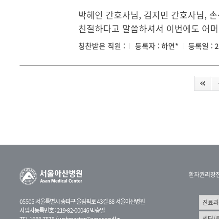
박혜인 간호사님, 김지민 간호사님, 
친절하다고 말씀하셔서 이번에도 어머니
칭찬받은 직원 :
등록자 : 하연*
등록일 : 2
환자권리장
05505 서울특별시 송파구 올림픽로 43길 88 서울아산병원
사업자등록번호 : 219-82-00046 박승일
TEL 1688-7575 /
webmaster@amc.seoul.kr