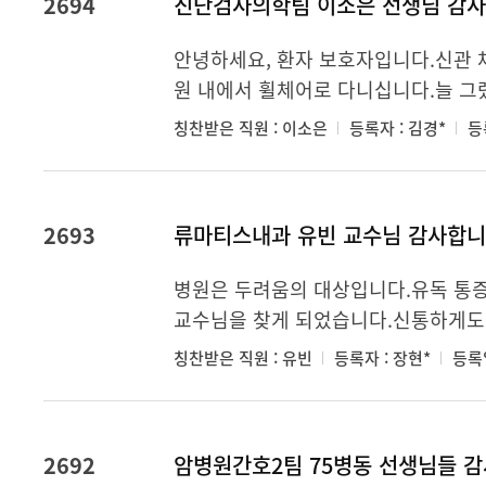
2694
진단검사의학팀 이소은 선생님 감사
안녕하세요, 환자 보호자입니다.신관 
원 내에서 휠체어로 다니십니다.늘 그랬
칭찬받은 직원 : 이소은
등록자 : 김경*
등록
2693
류마티스내과 유빈 교수님 감사합니
병원은 두려움의 대상입니다.유독 통증
교수님을 찾게 되었습니다.신통하게도 
칭찬받은 직원 : 유빈
등록자 : 장현*
등록일
2692
암병원간호2팀 75병동 선생님들 감