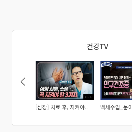
건강TV
06:38
06:17
알았는데 소
기록적 폭염 속 ‘고령자 ..
[심장] 치료 후, 지켜야..
실내 공기의 진실, 
백세수업_눈이
면?..