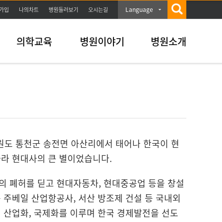
Language
가입
나의차트
병원둘러보기
오시는길
의학교육
병원이야기
병원소개
도 통천군 송전면 아산리에서 태어나 한국이 현
라 현대사의 큰 별이었습니다.
의 폐허를 딛고 현대자동차, 현대중공업 등을 창설
 주베일 산업항공사, 서산 방조제 건설 등 국내외
 산업화, 국제화를 이루며 한국 경제발전을 선도