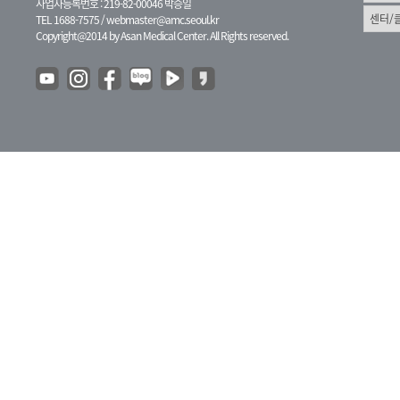
사업자등록번호 : 219-82-00046 박승일
TEL 1688-7575 /
webmaster@amc.seoul.kr
Copyright@2014 by Asan Medical Center. All Rights reserved.