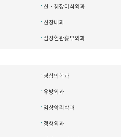
신ㆍ췌장이식외과
신장내과
심장혈관흉부외과
영상의학과
유방외과
임상약리학과
정형외과