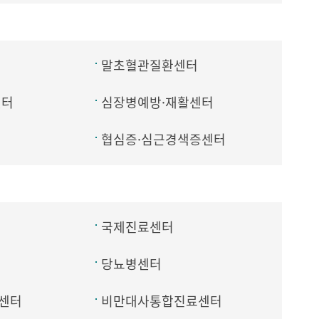
말초혈관질환센터
센터
심장병예방·재활센터
협심증·심근경색증센터
국제진료센터
당뇨병센터
센터
비만대사통합진료센터