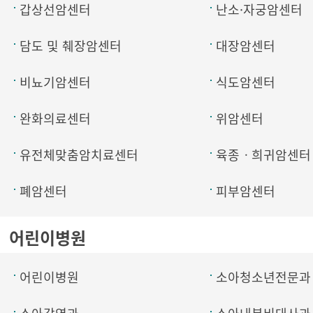
갑상선암센터
난소·자궁암센터
담도 및 췌장암센터
대장암센터
비뇨기암센터
식도암센터
완화의료센터
위암센터
유전체맞춤암치료센터
육종ㆍ희귀암센터
폐암센터
피부암센터
어린이병원
어린이병원
소아청소년전문과