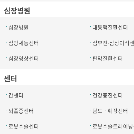
심장병원
심장병원
대동맥질환센터
심방세동센터
심부전·심장이식
심장영상센터
판막질환센터
센터
간센터
건강증진센터
뇌졸중센터
담도ㆍ췌장센터
로봇수술센터
로봇수술트레이닝