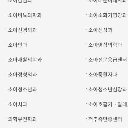
소아감염과
소아내분비대사과
소아비뇨의학과
소아소화기영양과
소아신경외과
소아신장과
소아안과
소아영상의학과
소아재활의학과
소아전문응급센터
소아정형외과
소아중환자과
소아청소년과
소아청소년심장과
소아치과
소아호흡기ㆍ알레
의학유전학과
척추측만증센터