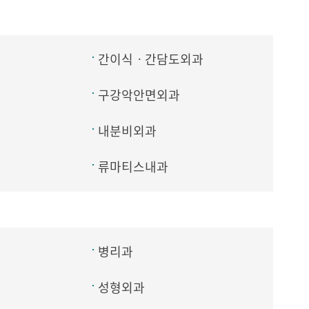
간이식ㆍ간담도외과
구강악안면외과
내분비외과
류마티스내과
병리과
성형외과