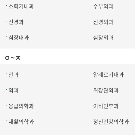
소화기내과
수부외과
신경과
신경외과
심장내과
심장외과
ㅇ~ㅈ
안과
알레르기내과
외과
위장관외과
응급의학과
이비인후과
재활의학과
정신건강의학과