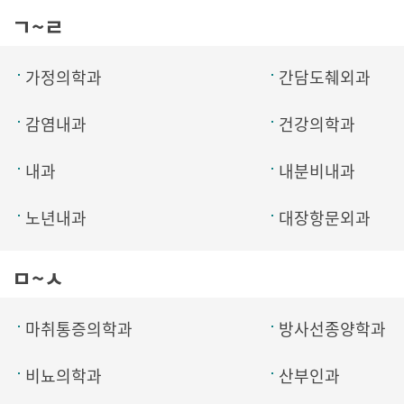
ㄱ~ㄹ
가정의학과
간담도췌외과
감염내과
건강의학과
내과
내분비내과
노년내과
대장항문외과
ㅁ~ㅅ
마취통증의학과
방사선종양학과
비뇨의학과
산부인과