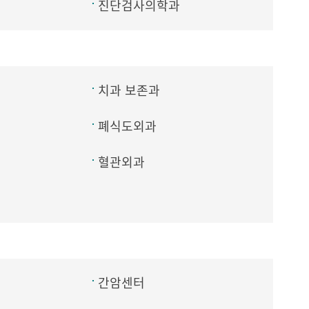
진단검사의학과
치과 보존과
폐식도외과
혈관외과
간암센터